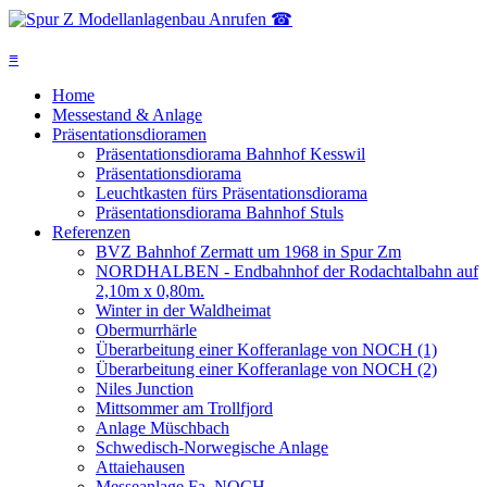
Anrufen ☎
≡
Home
Messestand & Anlage
Präsentationsdioramen
Präsentationsdiorama Bahnhof Kesswil
Präsentationsdiorama
Leuchtkasten fürs Präsentationsdiorama
Präsentationsdiorama Bahnhof Stuls
Referenzen
BVZ Bahnhof Zermatt um 1968 in Spur Zm
NORDHALBEN - Endbahnhof der Rodachtalbahn auf
2,10m x 0,80m.
Winter in der Waldheimat
Obermurrhärle
Überarbeitung einer Kofferanlage von NOCH (1)
Überarbeitung einer Kofferanlage von NOCH (2)
Niles Junction
Mittsommer am Trollfjord
Anlage Müschbach
Schwedisch-Norwegische Anlage
Attaiehausen
Messeanlage Fa. NOCH