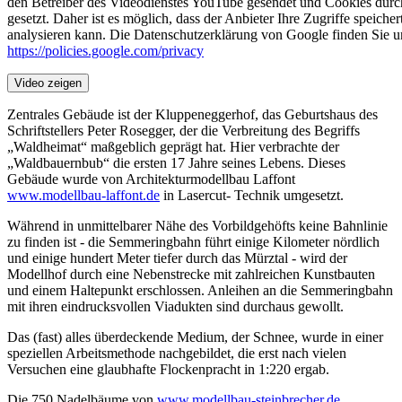
den Betreiber des Videodienstes YouTube gesendet und Cookies durc
gesetzt. Daher ist es möglich, dass der Anbieter Ihre Zugriffe speicher
analysieren kann. Die Datenschutzerklärung von Google finden Sie un
https://policies.google.com/privacy
Video zeigen
Zentrales Gebäude ist der Kluppeneggerhof, das Geburtshaus des
Schriftstellers Peter Rosegger, der die Verbreitung des Begriffs
„Waldheimat“ maßgeblich geprägt hat. Hier verbrachte der
„Waldbauernbub“ die ersten 17 Jahre seines Lebens. Dieses
Gebäude wurde von Architekturmodellbau Laffont
www.modellbau-laffont.de
in Lasercut- Technik umgesetzt.
Während in unmittelbarer Nähe des Vorbildgehöfts keine Bahnlinie
zu finden ist - die Semmeringbahn führt einige Kilometer nördlich
und einige hundert Meter tiefer durch das Mürztal - wird der
Modellhof durch eine Nebenstrecke mit zahlreichen Kunstbauten
und einem Haltepunkt erschlossen. Anleihen an die Semmeringbahn
mit ihren eindrucksvollen Viadukten sind durchaus gewollt.
Das (fast) alles überdeckende Medium, der Schnee, wurde in einer
speziellen Arbeitsmethode nachgebildet, die erst nach vielen
Versuchen eine glaubhafte Flockenpracht in 1:220 ergab.
Die 750 Nadelbäume von
www.modellbau-steinbrecher.de