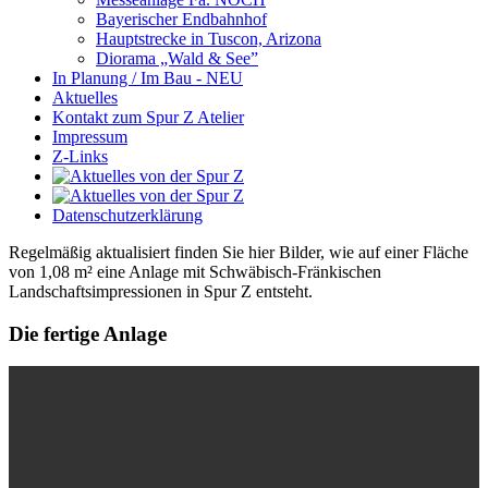
Bayerischer Endbahnhof
Hauptstrecke in Tuscon, Arizona
Diorama „Wald & See”
In Planung / Im Bau - NEU
Aktuelles
Kontakt zum Spur Z Atelier
Impressum
Z-Links
Datenschutzerklärung
Regelmäßig aktualisiert finden Sie hier Bilder, wie auf einer Fläche
von 1,08 m² eine Anlage mit Schwäbisch-Fränkischen
Landschaftsimpressionen in Spur Z entsteht.
Die fertige Anlage