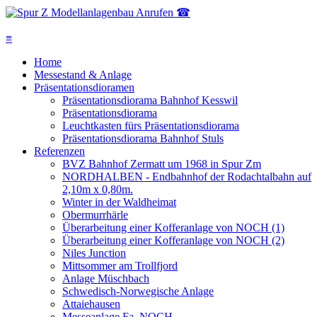
Anrufen ☎
≡
Home
Messestand & Anlage
Präsentationsdioramen
Präsentationsdiorama Bahnhof Kesswil
Präsentationsdiorama
Leuchtkasten fürs Präsentationsdiorama
Präsentationsdiorama Bahnhof Stuls
Referenzen
BVZ Bahnhof Zermatt um 1968 in Spur Zm
NORDHALBEN - Endbahnhof der Rodachtalbahn auf
2,10m x 0,80m.
Winter in der Waldheimat
Obermurrhärle
Überarbeitung einer Kofferanlage von NOCH (1)
Überarbeitung einer Kofferanlage von NOCH (2)
Niles Junction
Mittsommer am Trollfjord
Anlage Müschbach
Schwedisch-Norwegische Anlage
Attaiehausen
Messeanlage Fa. NOCH