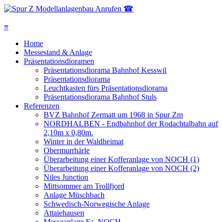
Anrufen ☎
≡
Home
Messestand & Anlage
Präsentationsdioramen
Präsentationsdiorama Bahnhof Kesswil
Präsentationsdiorama
Leuchtkasten fürs Präsentationsdiorama
Präsentationsdiorama Bahnhof Stuls
Referenzen
BVZ Bahnhof Zermatt um 1968 in Spur Zm
NORDHALBEN - Endbahnhof der Rodachtalbahn auf
2,10m x 0,80m.
Winter in der Waldheimat
Obermurrhärle
Überarbeitung einer Kofferanlage von NOCH (1)
Überarbeitung einer Kofferanlage von NOCH (2)
Niles Junction
Mittsommer am Trollfjord
Anlage Müschbach
Schwedisch-Norwegische Anlage
Attaiehausen
Messeanlage Fa. NOCH