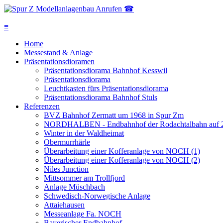
Anrufen ☎
≡
Home
Messestand & Anlage
Präsentationsdioramen
Präsentationsdiorama Bahnhof Kesswil
Präsentationsdiorama
Leuchtkasten fürs Präsentationsdiorama
Präsentationsdiorama Bahnhof Stuls
Referenzen
BVZ Bahnhof Zermatt um 1968 in Spur Zm
NORDHALBEN - Endbahnhof der Rodachtalbahn auf 2
Winter in der Waldheimat
Obermurrhärle
Überarbeitung einer Kofferanlage von NOCH (1)
Überarbeitung einer Kofferanlage von NOCH (2)
Niles Junction
Mittsommer am Trollfjord
Anlage Müschbach
Schwedisch-Norwegische Anlage
Attaiehausen
Messeanlage Fa. NOCH
Bayerischer Endbahnhof