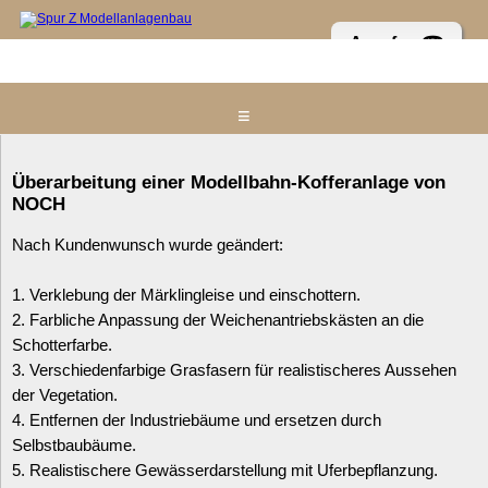
Anrufen ☎
≡
Home
Überarbeitung einer Modellbahn-Kofferanlage von
NOCH
Messestand & Anlage
Nach Kundenwunsch wurde geändert:
Präsentationsdioramen
Referenzen
1. Verklebung der Märklingleise und einschottern.
2. Farbliche Anpassung der Weichenantriebskästen an die
In Planung / Im Bau - NEU
Schotterfarbe.
Aktuelles
3. Verschiedenfarbige Grasfasern für realistischeres Aussehen
der Vegetation.
Kontakt zum Spur Z Atelier
4. Entfernen der Industriebäume und ersetzen durch
Impressum
Selbstbaubäume.
5. Realistischere Gewässerdarstellung mit Uferbepflanzung.
Z-Links