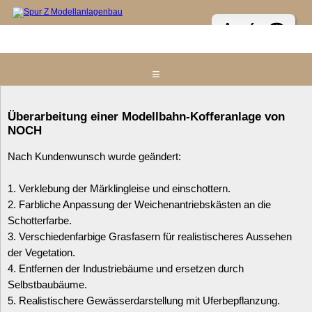
Anrufen ☎
≡
Home
Überarbeitung einer Modellbahn-Kofferanlage von
NOCH
Messestand & Anlage
Nach Kundenwunsch wurde geändert:
Präsentationsdioramen
Referenzen
1. Verklebung der Märklingleise und einschottern.
2. Farbliche Anpassung der Weichenantriebskästen an die
In Planung / Im Bau - NEU
Schotterfarbe.
Aktuelles
3. Verschiedenfarbige Grasfasern für realistischeres Aussehen
der Vegetation.
Kontakt zum Spur Z Atelier
4. Entfernen der Industriebäume und ersetzen durch
Impressum
Selbstbaubäume.
5. Realistischere Gewässerdarstellung mit Uferbepflanzung.
Z-Links