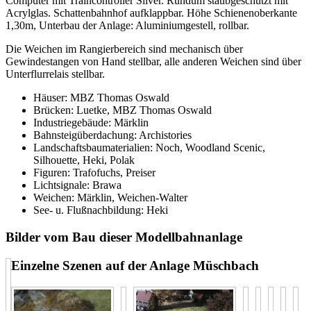
Computer mit Traincontroller Silver. Rundum staubgeschützt mit
Acrylglas. Schattenbahnhof aufklappbar. Höhe Schienenoberkante
1,30m, Unterbau der Anlage: Aluminiumgestell, rollbar.
Die Weichen im Rangierbereich sind mechanisch über
Gewindestangen von Hand stellbar, alle anderen Weichen sind über
Unterflurrelais stellbar.
Häuser: MBZ Thomas Oswald
Brücken: Luetke, MBZ Thomas Oswald
Industriegebäude: Märklin
Bahnsteigüberdachung: Archistories
Landschaftsbaumaterialien: Noch, Woodland Scenic,
Silhouette, Heki, Polak
Figuren: Trafofuchs, Preiser
Lichtsignale: Brawa
Weichen: Märklin, Weichen-Walter
See- u. Flußnachbildung: Heki
Bilder vom Bau dieser Modellbahnanlage
Einzelne Szenen auf der Anlage Müschbach