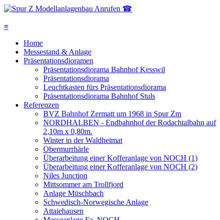
Anrufen ☎
≡
Home
Messestand & Anlage
Präsentationsdioramen
Präsentationsdiorama Bahnhof Kesswil
Präsentationsdiorama
Leuchtkasten fürs Präsentationsdiorama
Präsentationsdiorama Bahnhof Stuls
Referenzen
BVZ Bahnhof Zermatt um 1968 in Spur Zm
NORDHALBEN - Endbahnhof der Rodachtalbahn auf
2,10m x 0,80m.
Winter in der Waldheimat
Obermurrhärle
Überarbeitung einer Kofferanlage von NOCH (1)
Überarbeitung einer Kofferanlage von NOCH (2)
Niles Junction
Mittsommer am Trollfjord
Anlage Müschbach
Schwedisch-Norwegische Anlage
Attaiehausen
Messeanlage Fa. NOCH