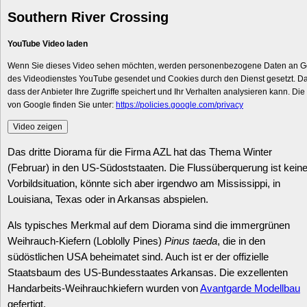
Southern River Crossing
YouTube Video laden
Wenn Sie dieses Video sehen möchten, werden personenbezogene Daten an Go
des Videodienstes YouTube gesendet und Cookies durch den Dienst gesetzt. Dah
dass der Anbieter Ihre Zugriffe speichert und Ihr Verhalten analysieren kann. Di
von Google finden Sie unter:
https://policies.google.com/privacy
Video zeigen
Das dritte Diorama für die Firma AZL hat das Thema Winter
(Februar) in den US-Südoststaaten. Die Flussüberquerung ist kein
Vorbildsituation, könnte sich aber irgendwo am Mississippi, in
Louisiana, Texas oder in Arkansas abspielen.
Als typisches Merkmal auf dem Diorama sind die immergrünen
Weihrauch-Kiefern (Loblolly Pines)
Pinus taeda
, die in den
südöstlichen USA beheimatet sind. Auch ist er der offizielle
Staatsbaum des US-Bundesstaates Arkansas. Die exzellenten
Handarbeits-Weihrauchkiefern wurden von
Avantgarde Modellbau
gefertigt.