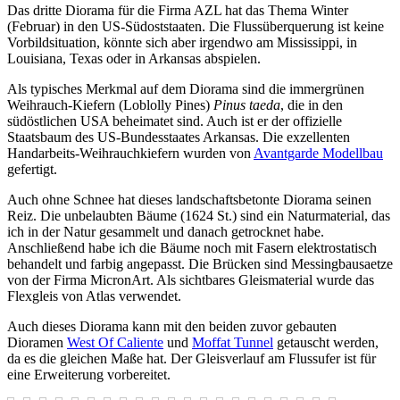
Das dritte Diorama für die Firma AZL hat das Thema Winter
(Februar) in den US-Südoststaaten. Die Flussüberquerung ist keine
Vorbildsituation, könnte sich aber irgendwo am Mississippi, in
Louisiana, Texas oder in Arkansas abspielen.
Als typisches Merkmal auf dem Diorama sind die immergrünen
Weihrauch-Kiefern (Loblolly Pines)
Pinus taeda
, die in den
südöstlichen USA beheimatet sind. Auch ist er der offizielle
Staatsbaum des US-Bundesstaates Arkansas. Die exzellenten
Handarbeits-Weihrauchkiefern wurden von
Avantgarde Modellbau
gefertigt.
Auch ohne Schnee hat dieses landschaftsbetonte Diorama seinen
Reiz. Die unbelaubten Bäume (1624 St.) sind ein Naturmaterial, das
ich in der Natur gesammelt und danach getrocknet habe.
Anschließend habe ich die Bäume noch mit Fasern elektrostatisch
behandelt und farbig angepasst. Die Brücken sind Messingbausaetze
von der Firma MicronArt. Als sichtbares Gleismaterial wurde das
Flexgleis von Atlas verwendet.
Auch dieses Diorama kann mit den beiden zuvor gebauten
Dioramen
West Of Caliente
und
Moffat Tunnel
getauscht werden,
da es die gleichen Maße hat. Der Gleisverlauf am Flussufer ist für
eine Erweiterung vorbereitet.