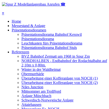
Anrufen ☎
≡
Home
Messestand & Anlage
Präsentationsdioramen
Präsentationsdiorama Bahnhof Kesswil
Präsentationsdiorama
Leuchtkasten fürs Präsentationsdiorama
Präsentationsdiorama Bahnhof Stuls
Referenzen
BVZ Bahnhof Zermatt um 1968 in Spur Zm
NORDHALBEN - Endbahnhof der Rodachtalbahn auf
2,10m x 0,80m.
Winter in der Waldheimat
Obermurrhärle
Überarbeitung einer Kofferanlage von NOCH (1)
Überarbeitung einer Kofferanlage von NOCH (2)
Niles Junction
Mittsommer am Trollfjord
Anlage Müschbach
Schwedisch-Norwegische Anlage
Attaiehausen
Messeanlage Fa. NOCH