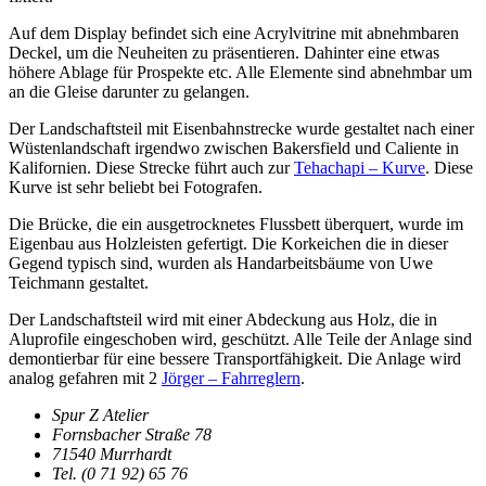
Auf dem Display befindet sich eine Acrylvitrine mit abnehmbaren
Deckel, um die Neuheiten zu präsentieren. Dahinter eine etwas
höhere Ablage für Prospekte etc. Alle Elemente sind abnehmbar um
an die Gleise darunter zu gelangen.
Der Landschaftsteil mit Eisenbahnstrecke wurde gestaltet nach einer
Wüstenlandschaft irgendwo zwischen Bakersfield und Caliente in
Kalifornien. Diese Strecke führt auch zur
Tehachapi – Kurve
. Diese
Kurve ist sehr beliebt bei Fotografen.
Die Brücke, die ein ausgetrocknetes Flussbett überquert, wurde im
Eigenbau aus Holzleisten gefertigt. Die Korkeichen die in dieser
Gegend typisch sind, wurden als Handarbeitsbäume von Uwe
Teichmann gestaltet.
Der Landschaftsteil wird mit einer Abdeckung aus Holz, die in
Aluprofile eingeschoben wird, geschützt. Alle Teile der Anlage sind
demontierbar für eine bessere Transportfähigkeit. Die Anlage wird
analog gefahren mit 2
Jörger – Fahrreglern
.
Spur Z Atelier
Fornsbacher Straße 78
71540 Murrhardt
Tel. (0 71 92) 65 76