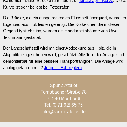
Kalifornien. Diese Strecke führt auch zur
Tehachapi – Kurve
. Diese
Kurve ist sehr beliebt bei Fotografen.
Die Brücke, die ein ausgetrocknetes Flussbett überquert, wurde im
Eigenbau aus Holzleisten gefertigt. Die Korkeichen die in dieser
Gegend typisch sind, wurden als Handarbeitsbäume von Uwe
Teichmann gestaltet.
Der Landschaftsteil wird mit einer Abdeckung aus Holz, die in
Aluprofile eingeschoben wird, geschützt. Alle Teile der Anlage sind
demontierbar für eine bessere Transportfähigkeit. Die Anlage wird
analog gefahren mit 2
Jörger – Fahrreglern
.
Spur Z Atelier
Fornsbacher Straße 78
71540 Murrhardt
Tel. (0 71 92) 65 76
info@spur-z-atelier.de