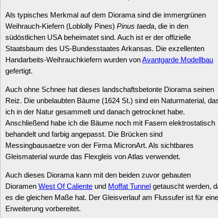
Als typisches Merkmal auf dem Diorama sind die immergrünen
Weihrauch-Kiefern (Loblolly Pines)
Pinus taeda
, die in den
südöstlichen USA beheimatet sind. Auch ist er der offizielle
Datenschutzerklärung
Staatsbaum des US-Bundesstaates Arkansas. Die exzellenten
Handarbeits-Weihrauchkiefern wurden von
Avantgarde Modellbau
gefertigt.
Auch ohne Schnee hat dieses landschaftsbetonte Diorama seinen
Reiz. Die unbelaubten Bäume (1624 St.) sind ein Naturmaterial, da
ich in der Natur gesammelt und danach getrocknet habe.
Anschließend habe ich die Bäume noch mit Fasern elektrostatisch
behandelt und farbig angepasst. Die Brücken sind
Messingbausaetze von der Firma MicronArt. Als sichtbares
Gleismaterial wurde das Flexgleis von Atlas verwendet.
Auch dieses Diorama kann mit den beiden zuvor gebauten
Dioramen
West Of Caliente
und
Moffat Tunnel
getauscht werden, d
es die gleichen Maße hat. Der Gleisverlauf am Flussufer ist für ein
Erweiterung vorbereitet.