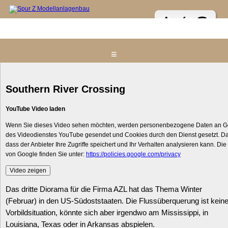
Anrufen ☎
≡
Home
Southern River Crossing
Messestand & Anlage
YouTube Video laden
Präsentationsdioramen
Wenn Sie dieses Video sehen möchten, werden personenbezogene Daten an Go
Referenzen
des Videodienstes YouTube gesendet und Cookies durch den Dienst gesetzt. Dah
dass der Anbieter Ihre Zugriffe speichert und Ihr Verhalten analysieren kann. Di
In Planung / Im Bau - NEU
von Google finden Sie unter:
https://policies.google.com/privacy
Aktuelles
Video zeigen
Kontakt zum Spur Z Atelier
Das dritte Diorama für die Firma AZL hat das Thema Winter
(Februar) in den US-Südoststaaten. Die Flussüberquerung ist kein
Impressum
Vorbildsituation, könnte sich aber irgendwo am Mississippi, in
Z-Links
Louisiana, Texas oder in Arkansas abspielen.