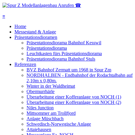
Anrufen ☎
≡
Home
Messestand & Anlage
Präsentationsdioramen
Präsentationsdiorama Bahnhof Kesswil
Präsentationsdiorama
Leuchtkasten fürs Präsentationsdiorama
Präsentationsdiorama Bahnhof Stuls
Referenzen
BVZ Bahnhof Zermatt um 1968 in Spur Zm
NORDHALBEN - Endbahnhof der Rodachtalbahn auf
2,10m x 0,80m.
Winter in der Waldheimat
Obermurrhärle
Überarbeitung einer Kofferanlage von NOCH (1)
Überarbeitung einer Kofferanlage von NOCH (2)
Niles Junction
Mittsommer am Trollfjord
Anlage Müschbach
Schwedisch-Norwegische Anlage
Attaiehausen
Messeanlage Fa. NOCH