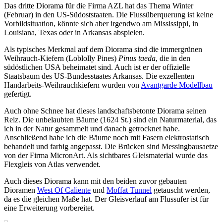
Das dritte Diorama für die Firma AZL hat das Thema Winter
(Februar) in den US-Südoststaaten. Die Flussüberquerung ist keine
Vorbildsituation, könnte sich aber irgendwo am Mississippi, in
Louisiana, Texas oder in Arkansas abspielen.
Als typisches Merkmal auf dem Diorama sind die immergrünen
Weihrauch-Kiefern (Loblolly Pines)
Pinus taeda
, die in den
südöstlichen USA beheimatet sind. Auch ist er der offizielle
Staatsbaum des US-Bundesstaates Arkansas. Die exzellenten
Handarbeits-Weihrauchkiefern wurden von
Avantgarde Modellbau
gefertigt.
Auch ohne Schnee hat dieses landschaftsbetonte Diorama seinen
Reiz. Die unbelaubten Bäume (1624 St.) sind ein Naturmaterial, das
ich in der Natur gesammelt und danach getrocknet habe.
Anschließend habe ich die Bäume noch mit Fasern elektrostatisch
behandelt und farbig angepasst. Die Brücken sind Messingbausaetze
von der Firma MicronArt. Als sichtbares Gleismaterial wurde das
Flexgleis von Atlas verwendet.
Auch dieses Diorama kann mit den beiden zuvor gebauten
Dioramen
West Of Caliente
und
Moffat Tunnel
getauscht werden,
da es die gleichen Maße hat. Der Gleisverlauf am Flussufer ist für
eine Erweiterung vorbereitet.