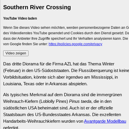
Southern River Crossing
YouTube Video laden
Wenn Sie dieses Video sehen möchten, werden personenbezogene Daten an Go
des Videodienstes YouTube gesendet und Cookies durch den Dienst gesetzt. Dah
dass der Anbieter Ihre Zugriffe speichert und Ihr Verhalten analysieren kann. Di
von Google finden Sie unter:
https://policies.google.com/privacy
Video zeigen
Das dritte Diorama für die Firma AZL hat das Thema Winter
(Februar) in den US-Südoststaaten. Die Flussüberquerung ist kein
Vorbildsituation, könnte sich aber irgendwo am Mississippi, in
Louisiana, Texas oder in Arkansas abspielen.
Als typisches Merkmal auf dem Diorama sind die immergrünen
Weihrauch-Kiefern (Loblolly Pines)
Pinus taeda
, die in den
südöstlichen USA beheimatet sind. Auch ist er der offizielle
Staatsbaum des US-Bundesstaates Arkansas. Die exzellenten
Handarbeits-Weihrauchkiefern wurden von
Avantgarde Modellbau
gefertigt.