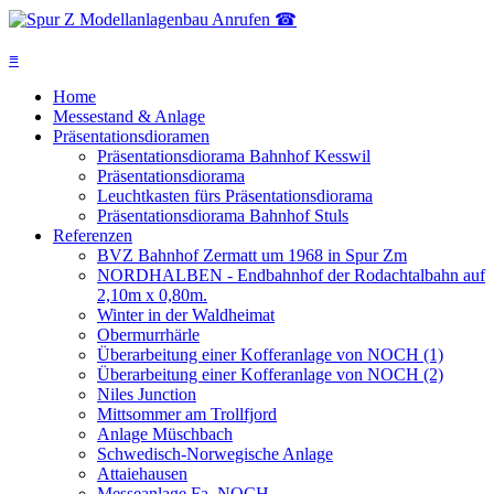
Anrufen ☎
≡
Home
Messestand & Anlage
Präsentationsdioramen
Präsentationsdiorama Bahnhof Kesswil
Präsentationsdiorama
Leuchtkasten fürs Präsentationsdiorama
Präsentationsdiorama Bahnhof Stuls
Referenzen
BVZ Bahnhof Zermatt um 1968 in Spur Zm
NORDHALBEN - Endbahnhof der Rodachtalbahn auf
2,10m x 0,80m.
Winter in der Waldheimat
Obermurrhärle
Überarbeitung einer Kofferanlage von NOCH (1)
Überarbeitung einer Kofferanlage von NOCH (2)
Niles Junction
Mittsommer am Trollfjord
Anlage Müschbach
Schwedisch-Norwegische Anlage
Attaiehausen
Messeanlage Fa. NOCH